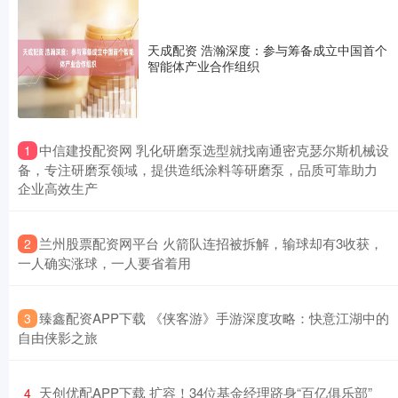
天成配资 浩瀚深度：参与筹备成立中国首个
智能体产业合作组织
​中信建投配资网 乳化研磨泵选型就找南通密克瑟尔斯机械设
1
备，专注研磨泵领域，提供造纸涂料等研磨泵，品质可靠助力
企业高效生产
​兰州股票配资网平台 火箭队连招被拆解，输球却有3收获，
2
一人确实涨球，一人要省着用
​臻鑫配资APP下载 《侠客游》手游深度攻略：快意江湖中的
3
自由侠影之旅
​天创优配APP下载 扩容！34位基金经理跻身“百亿俱乐部”
4