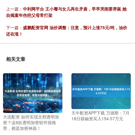
上一篇：
中利网平台 王小骞与女儿再生矛盾，早早哭闹要养鼠 她
自揭童年伤疤父母常打架
下一篇：
盛鹏配资官网 油价调整：注意，预计上涨75元/吨，油价
还在涨！
相关文章
天牛配资APP下载 万德斯：7月
大连配资 如何实现文档透明加
18日获融资买入154.57万元
密？这8款透明加密软件很推
荐，都是加密神器！