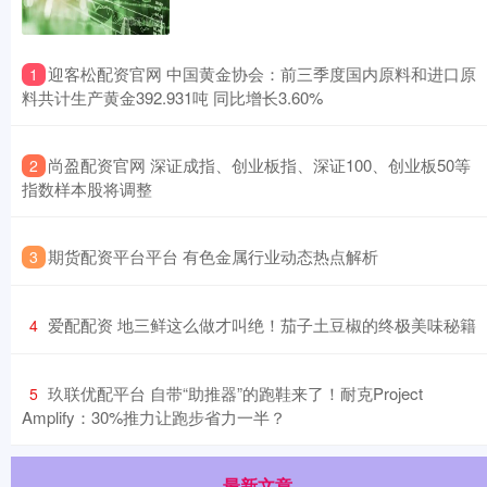
​迎客松配资官网 中国黄金协会：前三季度国内原料和进口原
1
料共计生产黄金392.931吨 同比增长3.60%
​尚盈配资官网 深证成指、创业板指、深证100、创业板50等
2
指数样本股将调整
​期货配资平台平台 有色金属行业动态热点解析
3
​爱配配资 地三鲜这么做才叫绝！茄子土豆椒的终极美味秘籍
4
​玖联优配平台 自带“助推器”的跑鞋来了！耐克Project
5
Amplify：30%推力让跑步省力一半？
最新文章