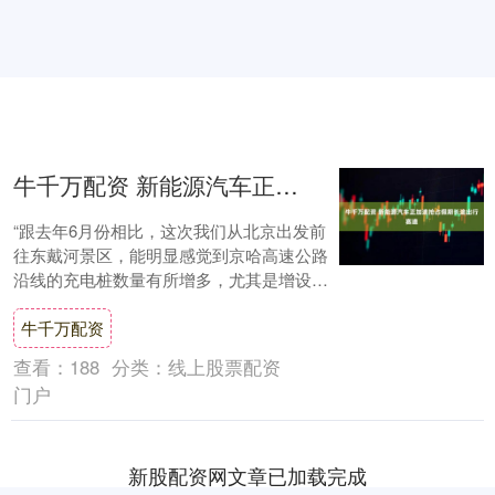
牛千万配资 新能源汽车正加速抢占假期长途出行赛道
“跟去年6月份相比，这次我们从北京出发前
往东戴河景区，能明显感觉到京哈高速公路
沿线的充电桩数量有所增多，尤其是增设了
不少大功率超充站，充电时间大幅缩短，体
牛千万配资
验感非....
查看：
188
分类：
线上股票配资
门户
新股配资网文章已加载完成