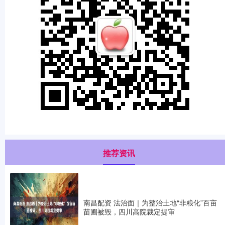
推荐资讯
南昌配资 法治面｜为整治土地“非粮化”百亩
苗圃被毁，四川高院裁定提审