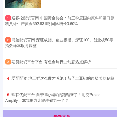
​迎客松配资官网 中国黄金协会：前三季度国内原料和进口原
1
料共计生产黄金392.931吨 同比增长3.60%
​尚盈配资官网 深证成指、创业板指、深证100、创业板50等
2
指数样本股将调整
​期货配资平台平台 有色金属行业动态热点解析
3
​爱配配资 地三鲜这么做才叫绝！茄子土豆椒的终极美味秘籍
4
​玖联优配平台 自带“助推器”的跑鞋来了！耐克Project
5
Amplify：30%推力让跑步省力一半？
最新文章