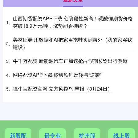
山西期货配资APP下载 创阶段性新高！碳酸锂期货价格
1、
突破18.9万元/吨，涨势能否持续？
美林证券 用数据和AI把家乡拖鞋卖到海外（我的家乡我
2、
建设）
牛千万配资 新能源汽车正加速抢占假期长途出行赛道
3、
网络配资APP下载 磷酸铁锂反转与“逆袭”
4、
擒牛宝配资官网 立方风控鸟·早报（3月24日）
5、
新股配
最专业
杭州股
线上股